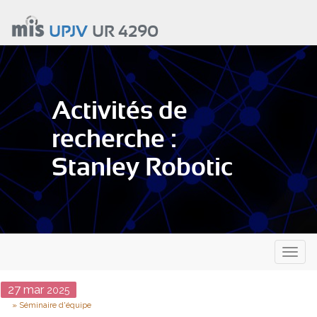
Aller
au
UPJV
UR 4290
contenu
principal
Activités de
recherche :
Stanley Robotic
Toggl
naviga
Date
27
mar
2025
Type
Séminaire d'équipe