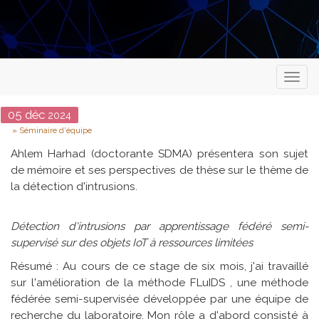
Toggl
naviga
Date
05
déc
2024
Type
Séminaire d'équipe
Ahlem Harhad (doctorante SDMA) présentera son sujet
de mémoire et ses perspectives de thèse sur le thème de
la détection d'intrusions.
Détection d'intrusions par apprentissage fédéré semi-
supervisé sur des objets IoT à ressources limitées
Résumé : Au cours de ce stage de six mois, j'ai travaillé
sur l'amélioration de la méthode FLuIDS , une méthode
fédérée semi-supervisée développée par une équipe de
recherche du laboratoire. Mon rôle a d'abord consisté à