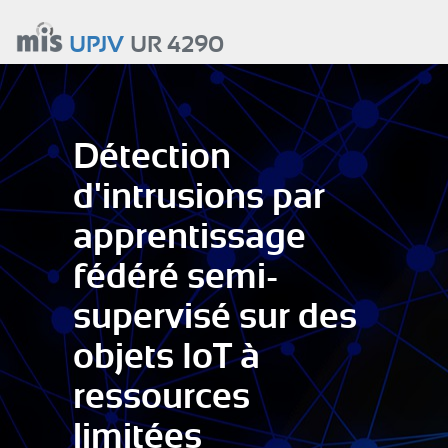
Aller
au
UPJV
UR 4290
contenu
principal
Détection
d'intrusions par
apprentissage
fédéré semi-
supervisé sur des
objets IoT à
ressources
limitées