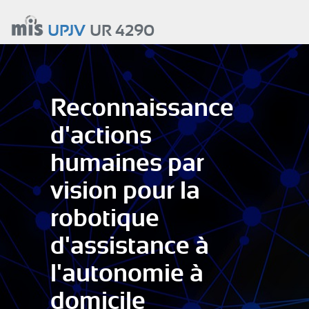
Aller
au
UPJV
UR 4290
contenu
principal
Reconnaissance
d'actions
humaines par
vision pour la
robotique
d'assistance à
l'autonomie à
domicile