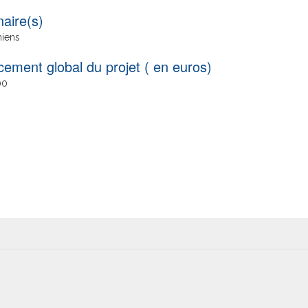
naire(s)
iens
cement global du projet ( en euros)
00