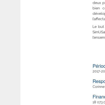
deux p
bien c
dévelo
l’affec
Le but
SimUSa
l’ensem
Date
2017
20
de
Respo
fin
Corinne
Finan
18 073.