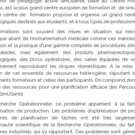
tre de pédagogie active SimUSanté, basé au Centre Hospit
s, est le plus grand centre européen de formation et de simu
 ce centre de formation propose et organise un grand nom
iques destinés aux étudiants, et à tous types de professionn
rmations sont souvent des mises en situation qui néce
ique allant de l’instrumentation médicale comme ces manne
tion et la pratique d'une gamme complète de procédures d'év
alades, mais également des produits pharmaceutiques
giques, des blocs opératoires, des salles équipées de vi
nnement reproduisant les risques domestiques. A la mise 
en de cet ensemble de ressources hétérogène, s’ajoutent le
nants formateurs et celles des participants.
On comprend donc
n des ressources pour une planification efficace des Parc
 SimUSanté.
herche Opérationnelle, ce problème appartient à la fa
misation de production. Les problèmes d’optimisation de p
mes de planification de tâches ont été très largeme
auté scientifique de la Recherche Opérationnelle, du fait
mes industriels qui s’y rapportent. Ces problèmes sont gén