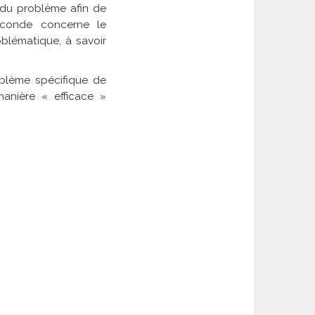
du problème afin de
econde concerne le
blématique, à savoir
blème spécifique de
anière « efficace »