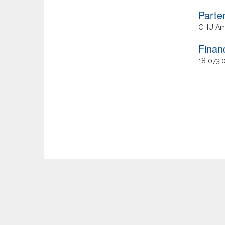
Parte
CHU Am
Finan
18 073.
User
account