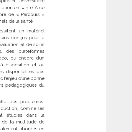
alier Universitaire
lation en santé. A ce
bre de « Parcours »
els de la santé.
ssitent un matériel
quins
conçus pour la
aluation et de soins
, des plateformes
déo, ou encore d’un
à disposition et au
s disponibilités des
 l’enjeu d’une bonne
ours pédagogiques du
mille des problèmes
roduction, comme les
nt étudiés dans la
 de la multitude de
éralement abordés en