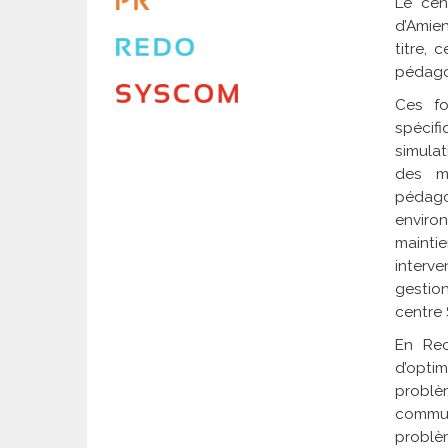
Le cen
d’Amien
titre,
pédagog
Ces fo
spécif
simula
des m
pédago
enviro
mainti
interve
gestio
centre
En Rec
d’opti
problè
commun
problè