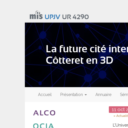
Aller
au
UPJV
UR 4290
contenu
principal
La future cité int
Côtteret en 3D
Main
navigation
Accueil
Présentation
Annuaire
Sémi
Date
11
oct
2
Type
Actuali
L'Univ