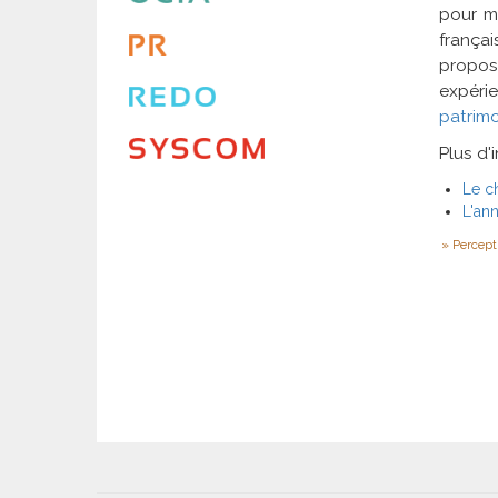
pour m
françai
propos
expéri
patrim
Plus d'
Le ch
L'ann
Percept