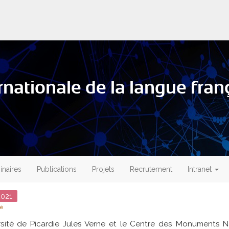
ernationale de la langue franç
naires
Publications
Projets
Recrutement
Intranet
021
té
ersité de Picardie Jules Verne et le Centre des Monuments N