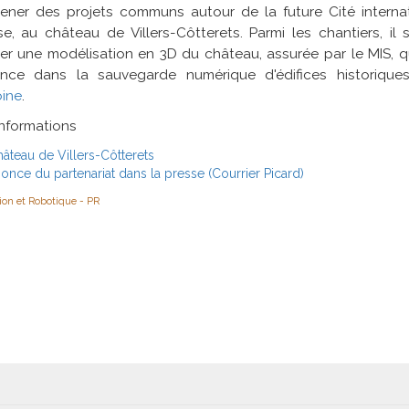
ener des projets communs autour de la future Cité interna
se, au château de Villers-Côtterets. Parmi les chantiers, i
er une modélisation en 3D du château, assurée par le MIS, q
ence dans la sauvegarde numérique d'édifices historiqu
oine
.
informations
âteau de Villers-Côtterets
once du partenariat dans la presse (Courrier Picard)
ion et Robotique - PR