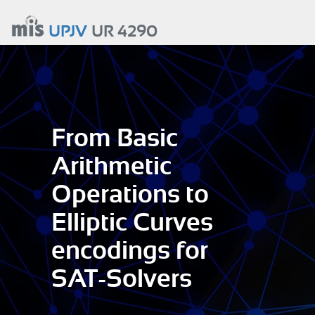
Aller
au
UPJV
UR 4290
contenu
principal
From Basic
Arithmetic
Operations to
Elliptic Curves
encodings for
SAT-Solvers