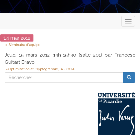
Toggl
naviga
Date
14
mar
2012
Type
Séminaire d'équipe
Jeudi 15 mars 2012, 14h-15h30 (salle 201) par Francesc
Guitart Bravo
Optimisation et Cryptographie, IA - OCIA
Rechercher
Reche
Rechercher