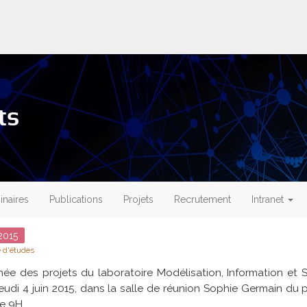
ts
naires
Publications
Projets
Recrutement
Intranet
015
 d'études
née des projets du laboratoire Modélisation, Information et Sy
 jeudi 4 juin 2015, dans la salle de réunion Sophie Germain du
de 9H.