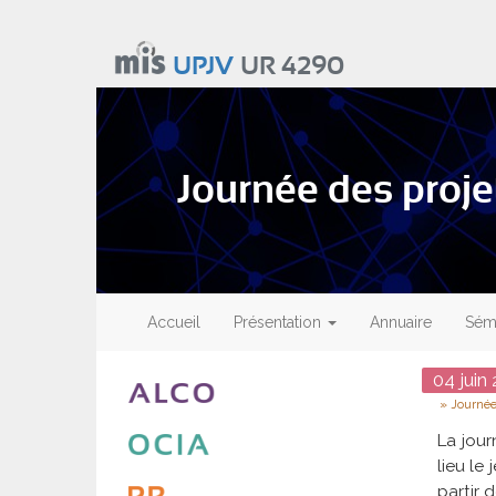
Aller
au
UPJV
UR 4290
contenu
principal
Journée des proje
Main
navigation
Accueil
Présentation
Annuaire
Sémi
Date
04
juin
2
Type
Journée
La jour
lieu le
partir 