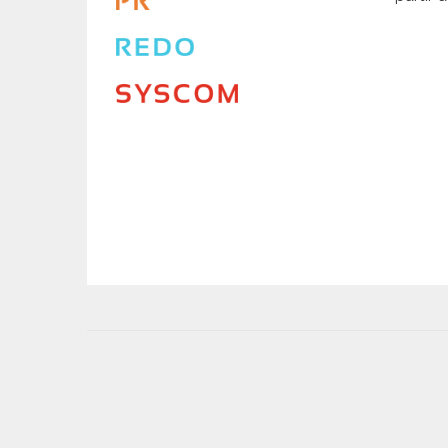
User
account
menu