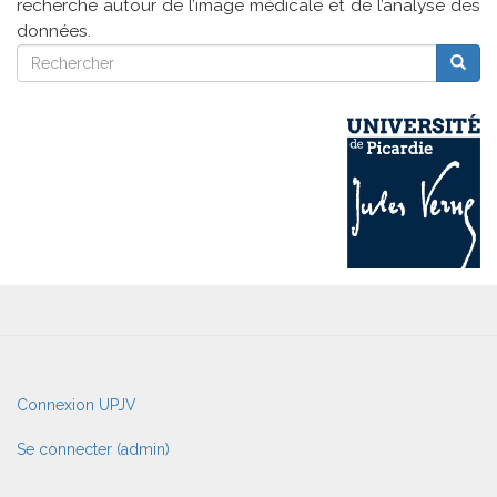
recherche autour de l’image médicale et de l’analyse des
données.
Rechercher
Reche
Rechercher
User
Connexion UPJV
account
menu
Se connecter (admin)