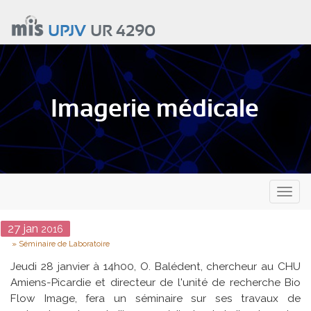
Aller
au
UPJV
UR 4290
contenu
principal
Imagerie médicale
Toggl
naviga
Date
27
jan
2016
Type
Séminaire de Laboratoire
Jeudi 28 janvier à 14h00, O. Balédent, chercheur au CHU
Amiens-Picardie et directeur de l'unité de recherche Bio
Flow Image, fera un séminaire sur ses travaux de