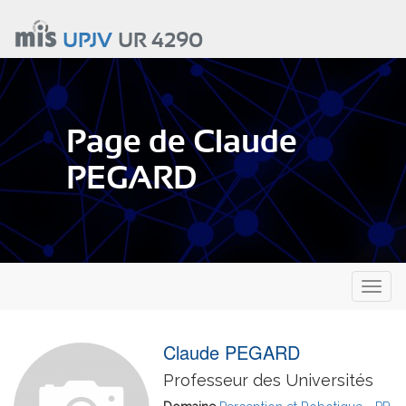
Aller
au
UPJV
UR 4290
contenu
principal
Page de Claude
PEGARD
Toggl
naviga
Claude PEGARD
Professeur des Universités