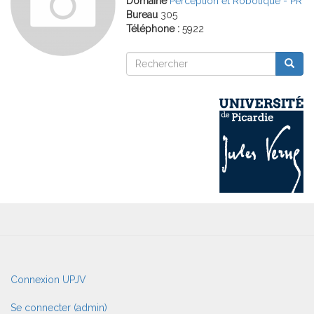
Domaine
Perception et Robotique - PR
Bureau
305
Téléphone :
5922
Rechercher
Reche
Rechercher
User
Connexion UPJV
account
menu
Se connecter (admin)