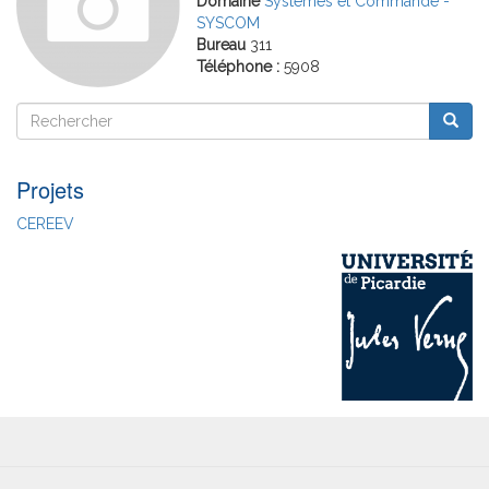
Domaine
Systèmes et Commande -
SYSCOM
Bureau
311
Téléphone :
5908
Rechercher
Reche
Rechercher
Projets
CEREEV