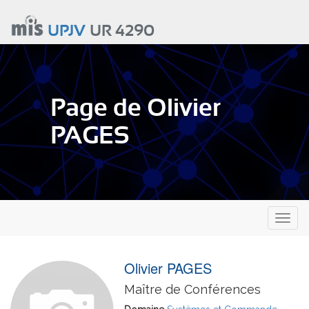
Aller
au
UPJV
UR 4290
contenu
principal
Page de Olivier
PAGES
Toggl
naviga
Olivier PAGES
Maître de Conférences