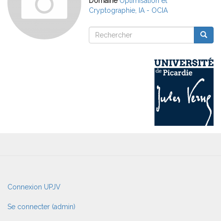
Domaine
Optimisation et
Cryptographie, IA - OCIA
Rechercher
Reche
Rechercher
User
Connexion UPJV
account
menu
Se connecter (admin)