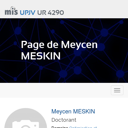
Aller
au
UPJV
UR 4290
contenu
principal
Page de Meycen
MESKIN
Toggl
naviga
Meycen MESKIN
Doctorant