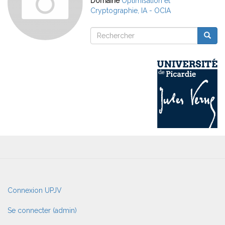
Domaine
Optimisation et
Cryptographie, IA - OCIA
Rechercher
Reche
Rechercher
User
Connexion UPJV
account
menu
Se connecter (admin)