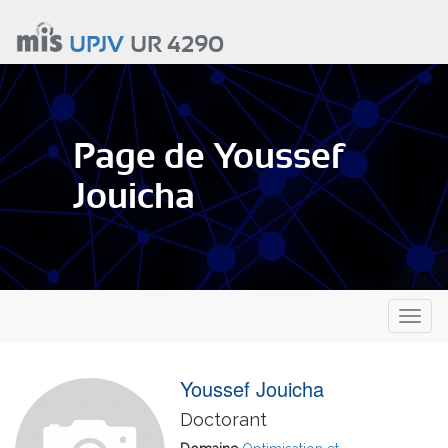
Aller
au
UPJV
UR 4290
contenu
principal
Page de Youssef
Jouicha
Toggl
naviga
Youssef Jouicha
Doctorant