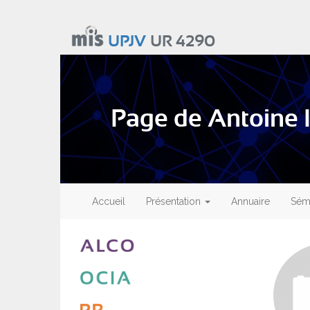
Aller
au
UPJV
UR 4290
contenu
principal
Page de Antoine 
Main
navigation
Accueil
Présentation
Annuaire
Sémi