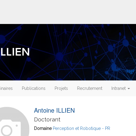
ILLIEN
naires
Publications
Projets
Recrutement
Intranet
Antoine ILLIEN
Doctorant
Domaine
Perception et Robotique - PR