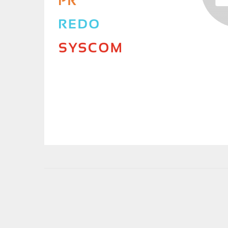
User
account
menu