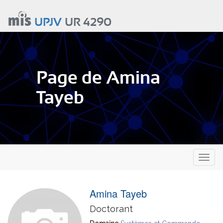
Aller
au
UPJV
UR 4290
contenu
principal
Page de Amina
Tayeb
Toggl
naviga
Amina Tayeb
Doctorant