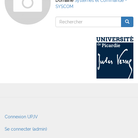
Domaine
Systèmes et Commande -
SYSCOM
Rechercher
Reche
Rechercher
User
Connexion UPJV
account
menu
Se connecter (admin)