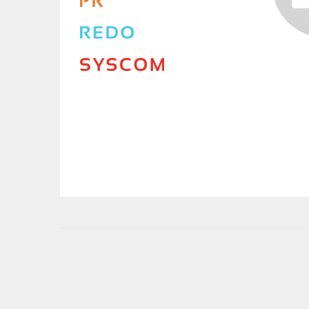
User
account
menu