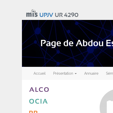
Aller
au
UPJV
UR 4290
contenu
principal
Page de Abdou E
Main
navigation
Accueil
Présentation
Annuaire
Sémi