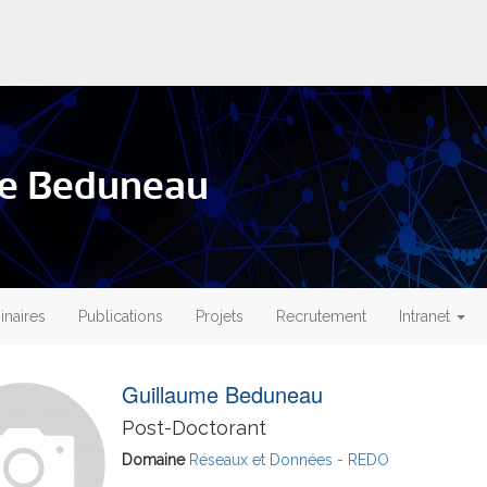
me Beduneau
naires
Publications
Projets
Recrutement
Intranet
Guillaume Beduneau
Post-Doctorant
Domaine
Réseaux et Données - REDO