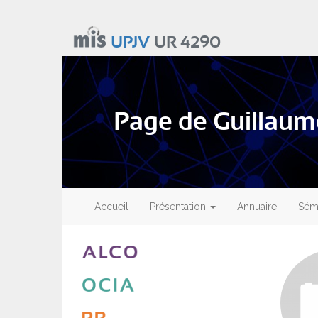
Aller
au
UPJV
UR 4290
contenu
principal
Page de Guillau
Main
navigation
Accueil
Présentation
Annuaire
Sémi