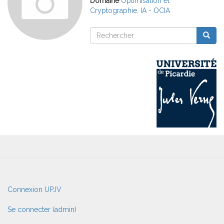
Domaine
Optimisation et
Cryptographie, IA - OCIA
Rechercher
Reche
Rechercher
User
Connexion UPJV
account
menu
Se connecter (admin)