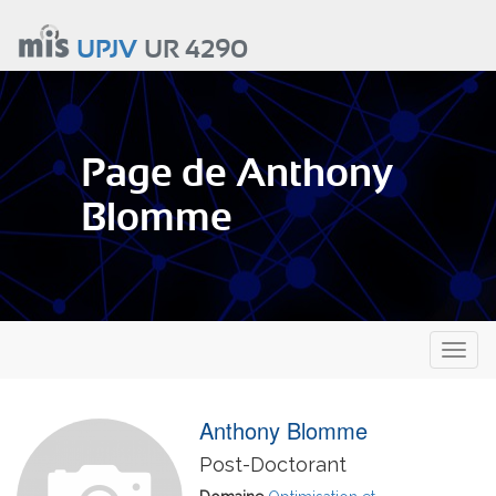
Aller
au
UPJV
UR 4290
contenu
principal
Page de Anthony
Blomme
Toggl
naviga
Anthony Blomme
Post-Doctorant