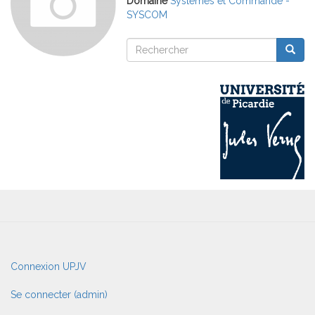
Domaine
Systèmes et Commande -
SYSCOM
Rechercher
Reche
Rechercher
User
Connexion UPJV
account
menu
Se connecter (admin)