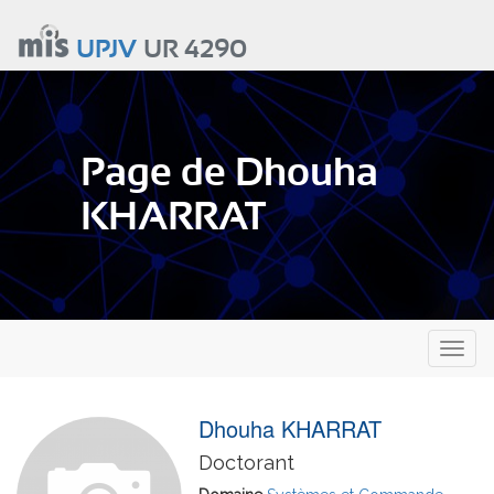
Aller
au
UPJV
UR 4290
contenu
principal
Page de Dhouha
KHARRAT
Toggl
naviga
Dhouha KHARRAT
Doctorant