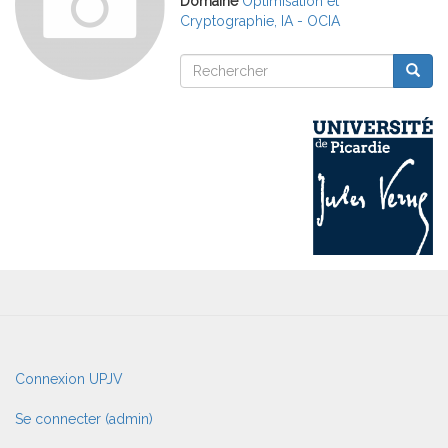
Domaine
Optimisation et
Cryptographie, IA - OCIA
Rechercher
Reche
Rechercher
User
Connexion UPJV
account
menu
Se connecter (admin)