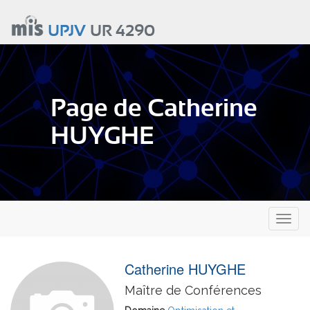
Aller
au
UPJV
UR 4290
contenu
principal
Page de Catherine
HUYGHE
Toggl
naviga
Catherine HUYGHE
Maître de Conférences