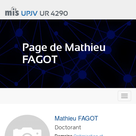
Aller
au
UPJV
UR 4290
contenu
principal
Page de Mathieu
FAGOT
Toggl
naviga
Mathieu FAGOT
Doctorant