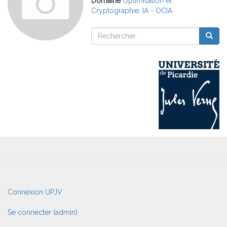
Domaine
Optimisation et
Cryptographie, IA - OCIA
Rechercher
Reche
Rechercher
User
Connexion UPJV
account
menu
Se connecter (admin)