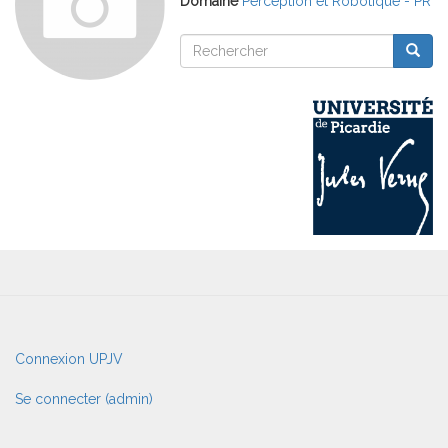
Domaine
Perception et Robotique - PR
Rechercher
Reche
Rechercher
User
Connexion UPJV
account
menu
Se connecter (admin)