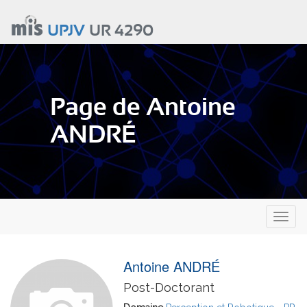
Aller
au
UPJV
UR 4290
contenu
principal
Page de Antoine
ANDRÉ
Toggl
naviga
Antoine ANDRÉ
Post-Doctorant