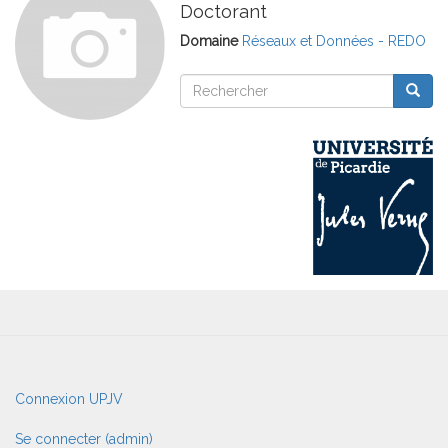
Doctorant
Domaine
Réseaux et Données - REDO
Rechercher
Reche
Rechercher
User
Connexion UPJV
account
menu
Se connecter (admin)