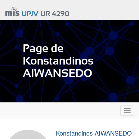
Aller
au
UPJV
UR 4290
contenu
principal
Page de
Konstandinos
AIWANSEDO
Toggl
naviga
Konstandinos AIWANSEDO