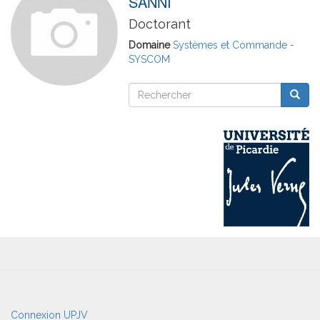
SANNI
Doctorant
Domaine
Systèmes et Commande -
SYSCOM
Rechercher
Reche
Rechercher
User
Connexion UPJV