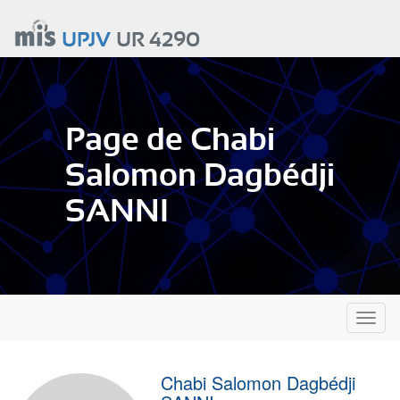
Aller
au
UPJV
UR 4290
contenu
principal
Page de Chabi
Salomon Dagbédji
SANNI
Toggl
naviga
Chabi Salomon Dagbédji