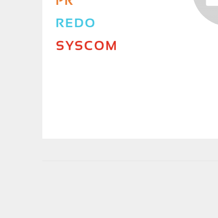
User
account
menu