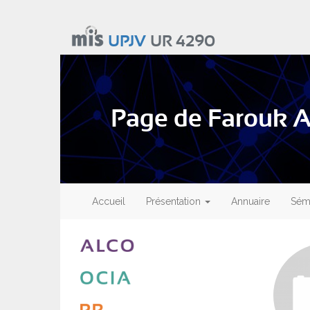
Aller
au
UPJV
UR 4290
contenu
principal
Page de Farouk A
Main
navigation
Accueil
Présentation
Annuaire
Sémi