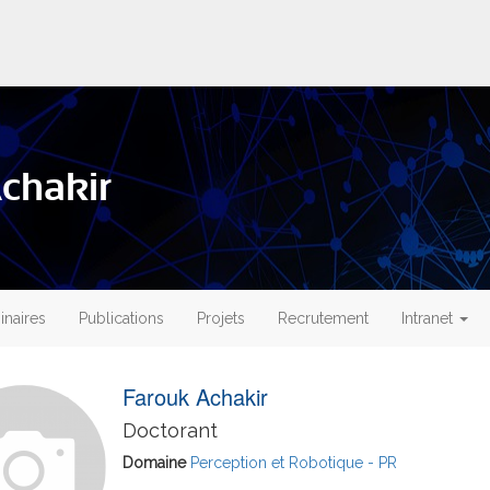
chakir
naires
Publications
Projets
Recrutement
Intranet
Farouk Achakir
Doctorant
Domaine
Perception et Robotique - PR