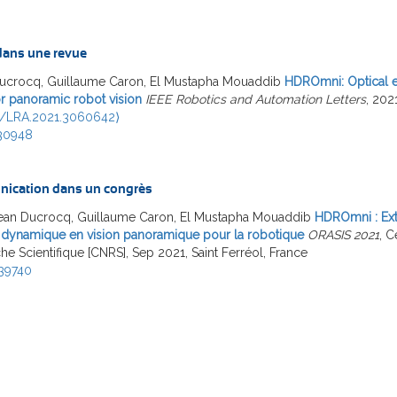
 dans une revue
Ducrocq, Guillaume Caron, El Mustapha Mouaddib
HDROmni: Optical e
r panoramic robot vision
IEEE Robotics and Automation Letters
, 202
9/LRA.2021.3060642⟩
30948
ication dans un congrès
Jean Ducrocq, Guillaume Caron, El Mustapha Mouaddib
HDROmni : Ext
ynamique en vision panoramique pour la robotique
ORASIS 2021
, C
e Scientifique [CNRS], Sep 2021, Saint Ferréol, France
39740