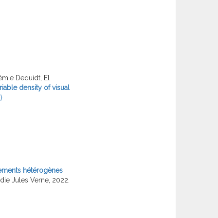
émie Dequidt, El
iable density of visual
⟩
nnements hétérogènes
rdie Jules Verne, 2022.