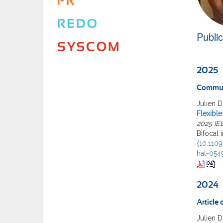
Publi
2025
Commun
Julien 
Flexible
2025 IE
Bifocal 
⟨10.110
hal-054
2024
Article
Julien 