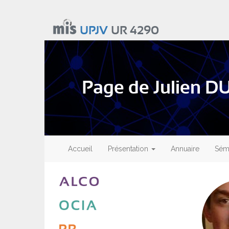
Aller
au
UPJV
UR 4290
contenu
principal
Page de Julien
Main
navigation
Accueil
Présentation
Annuaire
Sémi