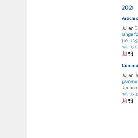
2021
Article
Julien 
range fo
⟨10.110
hal-031
Commun
Julien 
gamme d
Recherch
hal-033