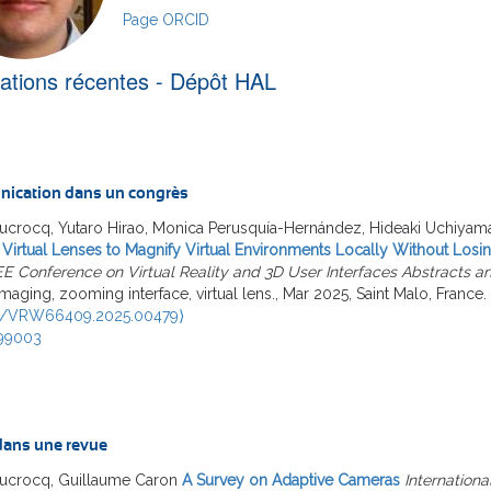
Page ORCID
cations récentes - Dépôt HAL
ication dans un congrès
Ducrocq, Yutaro Hirao, Monica Perusquía-Hernández, Hideaki Uchiyam
 Virtual Lenses to Magnify Virtual Environments Locally Without Losi
EE Conference on Virtual Reality and 3D User Interfaces Abstracts
imaging, zooming interface, virtual lens., Mar 2025, Saint Malo, France
9/VRW66409.2025.00479⟩
99003
 dans une revue
Ducrocq, Guillaume Caron
A Survey on Adaptive Cameras
Internation