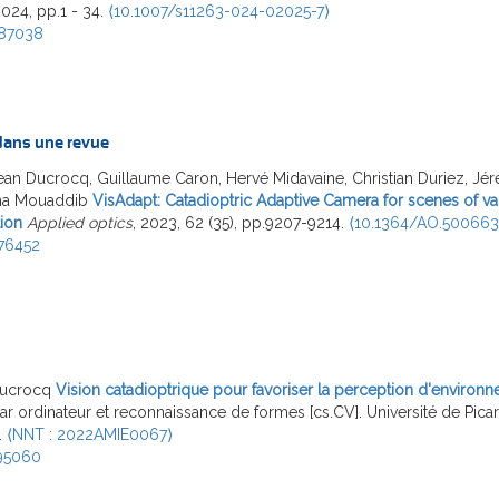
2024, pp.1 - 34.
⟨10.1007/s11263-024-02025-7⟩
487038
 dans une revue
ean Ducrocq, Guillaume Caron, Hervé Midavaine, Christian Duriez, Jér
ha Mouaddib
VisAdapt: Catadioptric Adaptive Camera for scenes of var
ion
Applied optics
, 2023, 62 (35), pp.9207-9214.
⟨10.1364/AO.500663
76452
Ducrocq
Vision catadioptrique pour favoriser la perception d'enviro
ar ordinateur et reconnaissance de formes [cs.CV]. Université de Pica
.
⟨NNT : 2022AMIE0067⟩
95060