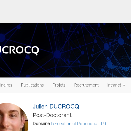
 DUCROCQ
naires
Publications
Projets
Recrutement
Intranet
Julien DUCROCQ
Post-Doctorant
Domaine
Perception et Robotique - PR