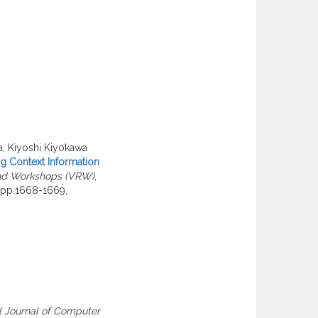
a, Kiyoshi Kiyokawa
ng Context Information
 and Workshops (VRW)
,
. pp.1668-1669,
al Journal of Computer