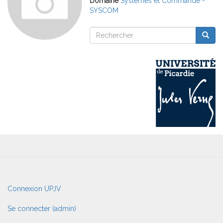
Domaine
Systèmes et Commande -
SYSCOM
Rechercher
Reche
Rechercher
User
Connexion UPJV
account
menu
Se connecter (admin)