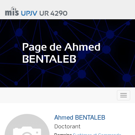
Aller
au
UPJV
UR 4290
contenu
principal
Page de Ahmed
BENTALEB
Toggl
naviga
Ahmed BENTALEB
Doctorant