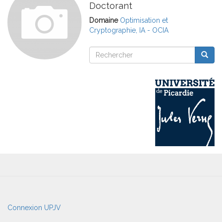
Doctorant
Domaine
Optimisation et
Cryptographie, IA - OCIA
Rechercher
Reche
Rechercher
User
Connexion UPJV
account