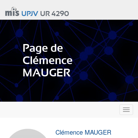
Aller
au
UPJV
UR 4290
contenu
principal
Page de
Clémence
MAUGER
Toggl
naviga
Clémence MAUGER