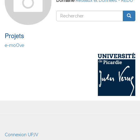
Domaine
Réseaux et Données - REDO
Rechercher
Reche
Rechercher
Projets
e-moOve
User
Connexion UPJV
account