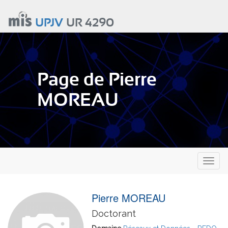
Aller
au
UPJV
UR 4290
contenu
principal
Page de Pierre
MOREAU
Toggl
naviga
Pierre MOREAU
Doctorant