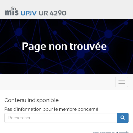
Aller
au
UPJV
UR 4290
contenu
principal
Page non trouvée
Toggl
naviga
Contenu indisponible
Pas d'information pour le membre concerné
Rechercher
Reche
Rechercher