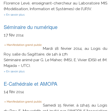
Florence Levé, enseignant-chercheur au Laboratoire MIS
(Modélisation, Information et Systèmes) de l’UPJV.
sur
En savoir plus
Analyse
musicale
Séminaire du numérique
par
ordinateur
17
fév
2014
Type
Manifestation grand public
Mardi 18 février 2014, au Logis du
Roy, salle du Sagittaire, de 14h à 17h
Séminaire animé par G. Le Mahec (MIS), E. Vivier (DISI) et (M.
Majada – UTC).
sur
En savoir plus
Séminaire
du
E-Cathédrale et AMOPA
numérique
14
fév
2014
Type
Manifestation grand public
Samedi 15 février, à 11h45 au Logis