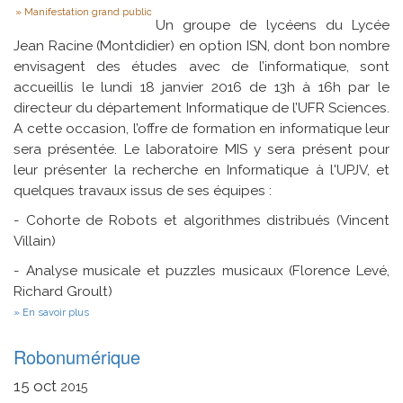
Type
Manifestation grand public
Un groupe de lycéens du Lycée
Jean Racine (Montdidier) en option ISN, dont bon nombre
envisagent des études avec de l’informatique, sont
accueillis le lundi 18 janvier 2016 de 13h à 16h par le
directeur du département Informatique de l’UFR Sciences.
A cette occasion, l’offre de formation en informatique leur
sera présentée. Le laboratoire MIS y sera présent pour
leur présenter la recherche en Informatique à l'UPJV, et
quelques travaux issus de ses équipes :
- Cohorte de Robots et algorithmes distribués (Vincent
Villain)
- Analyse musicale et puzzles musicaux (Florence Levé,
Richard Groult)
sur
En savoir plus
Accueil
de
Robonumérique
lycéens
15
oct
2015