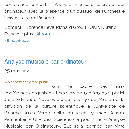
conférence-concert : Analyse musicale assistée par
ordinateur, avec la présence d'un quatuor de l'Orchestre
Universitaire de Picardie
Contact : Florence Levé, Richard Groult, David Durand
En savoir plus :
Algomus
sur
En savoir plus
Fête
de
la
Science
Analyse musicale par ordinateur
-
Algorithmique
25
mar
2014
musicale
-
Type
Robotique
Manifestation grand public
Dans le cadre des mini-
conférences organisées les jeudis de 13 h à 13 h 30 par M.
José Edmundo Nava Saucedo, Chargé de Mission à la
diffusion de la culture scientifique à l’Université de
Picardie Jules Verne, celle du jeudi 27 mars (amphi
Parmentier - UFR des Sciences) a pour titre «L’Analyse
Musicale par Ordinateur». Elle sera donnée par Mme