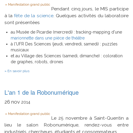
Type
Manifestation grand public
Pendant cinq jours, le MIS participe
à la
fête de la science
. Quelques activités du laboratoire
sont présentées
au Musée de Picardie (mercredi) : tracking-mapping d'une
marionnette dans une pièce de théâtre
à l'UFR Des Sciences (jeudi, vendredi, samedi) : puzzles
musicaux
et au Village des Sciences (samedi, dimanche) : coloration
de graphes, robots, drones
sur
En savoir plus
Fête
de
la
Science
L'an 1 de la Robonumérique
2015
26
nov
2014
Type
Manifestation grand public
Le 25 novembre à Saint-Quentin a
lieu le salon Robonumérique, rendez-vous entre
industriels, chercheurs, étudiants et consommateurs.