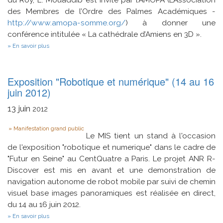
du Roy, E. Mouaddib est invité par l’AMOPA (L'Association
des Membres de l’Ordre des Palmes Académiques -
http://www.amopa-somme.org/
) à donner une
conférence intitulée « La cathédrale d’Amiens en 3D ».
sur
En savoir plus
E-
Cathédrale
et
AMOPA
Exposition "Robotique et numérique" (14 au 16
juin 2012)
13
juin
2012
Type
Manifestation grand public
Le MIS tient un stand à l'occasion
de l'exposition "robotique et numerique" dans le cadre de
"Futur en Seine" au CentQuatre a Paris. Le projet ANR R-
Discover est mis en avant et une demonstration de
navigation autonome de robot mobile par suivi de chemin
visuel base images panoramiques est réalisée en direct,
du 14 au 16 juin 2012.
sur
En savoir plus
Exposition