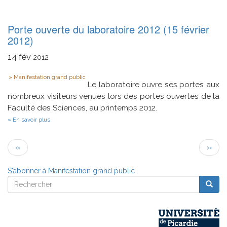
"Robotique
et
numérique"
Porte ouverte du laboratoire 2012 (15 février
(14
2012)
au
16
14
fév
juin
2012
2012)
Type
Manifestation grand public
Le laboratoire ouvre ses portes aux
nombreux visiteurs venues lors des portes ouvertes de la
Faculté des Sciences, au printemps 2012.
sur
En savoir plus
Porte
ouverte
Pagination
du
Page
Page
‹‹
››
laboratoire
précédente
suivan
2012
(15
S'abonner à Manifestation grand public
février
Rechercher
2012)
Reche
Rechercher