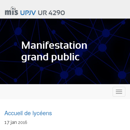
Aller
au
UPJV
UR 4290
contenu
principal
Manifestation
grand public
Toggl
naviga
Accueil de lycéens
17
jan
2016