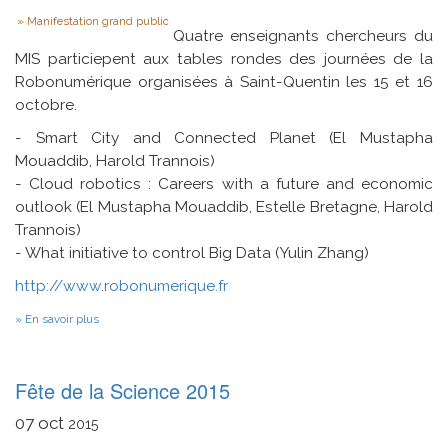
Type
Manifestation grand public
Quatre enseignants chercheurs du
MIS particiepent aux tables rondes des journées de la
Robonumérique organisées à Saint-Quentin les 15 et 16
octobre.
- Smart City and Connected Planet (El Mustapha
Mouaddib, Harold Trannois)
- Cloud robotics : Careers with a future and economic
outlook (El Mustapha Mouaddib, Estelle Bretagne, Harold
Trannois)
- What initiative to control Big Data (Yulin Zhang)
http://www.robonumerique.fr
sur
En savoir plus
Robonumérique
Fête de la Science 2015
07
oct
2015