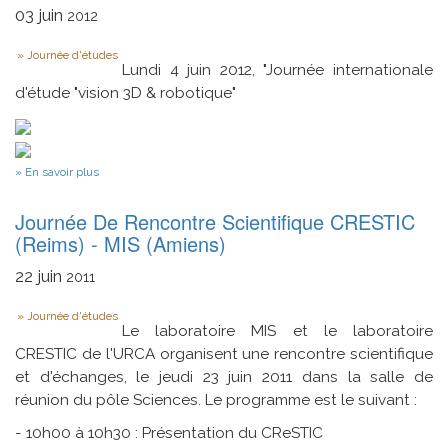
du
03
juin
2012
MIS
-
Type
Journée d'études
JJCMIS
Lundi 4 juin 2012, "Journée internationale
2012
(21
d'étude "vision 3D & robotique"
Juin
2012)
sur
En savoir plus
vision
3D
Journée De Rencontre Scientifique CRESTIC
et
robotique
(Reims) - MIS (Amiens)
22
juin
2011
Type
Journée d'études
Le laboratoire MIS et le laboratoire
CRESTIC de l'URCA organisent une rencontre scientifique
et d'échanges, le jeudi 23 juin 2011 dans la salle de
réunion du pôle Sciences. Le programme est le suivant :
- 10h00 à 10h30 : Présentation du CReSTIC