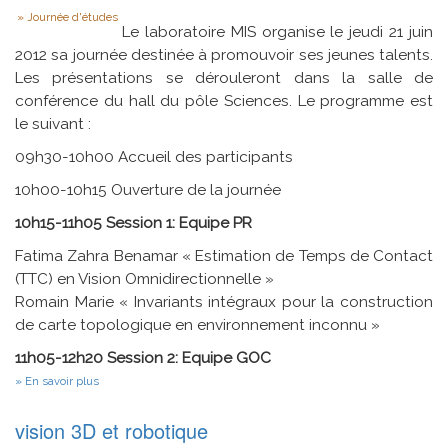
Type
Journée d'études
Le laboratoire MIS organise le jeudi 21 juin
2012 sa journée destinée à promouvoir ses jeunes talents.
Les présentations se dérouleront dans la salle de
conférence du hall du pôle Sciences. Le programme est
le suivant :
09h30-10h00 Accueil des participants
10h00-10h15 Ouverture de la journée
10h15-11h05 Session 1: Equipe PR
Fatima Zahra Benamar « Estimation de Temps de Contact
(TTC) en Vision Omnidirectionnelle »
Romain Marie « Invariants intégraux pour la construction
de carte topologique en environnement inconnu »
11h05-12h20 Session 2: Equipe GOC
sur
En savoir plus
Journée
des
vision 3D et robotique
Jeunes
Chercheurs