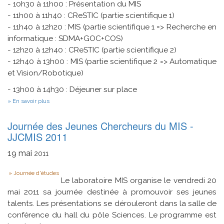
- 10h30 à 11h00 : Présentation du MIS
- 11h00 à 11h40 : CReSTIC (partie scientifique 1)
- 11h40 à 12h20 : MIS (partie scientifique 1 => Recherche en
informatique : SDMA+GOC+COS)
- 12h20 à 12h40 : CReSTIC (partie scientifique 2)
- 12h40 à 13h00 : MIS (partie scientifique 2 => Automatique
et Vision/Robotique)
- 13h00 à 14h30 : Déjeuner sur place
sur
En savoir plus
Journée
De
Journée des Jeunes Chercheurs du MIS -
Rencontre
Scientifique
JJCMIS 2011
CRESTIC
(Reims)
19
mai
2011
-
MIS
Type
(Amiens)
Journée d'études
Le laboratoire MIS organise le vendredi 20
mai 2011 sa journée destinée à promouvoir ses jeunes
talents. Les présentations se dérouleront dans la salle de
conférence du hall du pôle Sciences. Le programme est