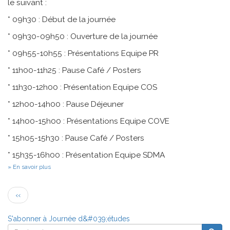
le suivant :
* 09h30 : Début de la journée
* 09h30-09h50 : Ouverture de la journée
* 09h55-10h55 : Présentations Equipe PR
* 11h00-11h25 : Pause Café / Posters
* 11h30-12h00 : Présentation Equipe COS
* 12h00-14h00 : Pause Déjeuner
* 14h00-15h00 : Présentations Equipe COVE
* 15h05-15h30 : Pause Café / Posters
* 15h35-16h00 : Présentation Equipe SDMA
sur
En savoir plus
Journée
des
Pagination
Jeunes
Page
‹‹
Chercheurs
précédente
du
MIS
S'abonner à Journée d&#039;études
-
Rechercher