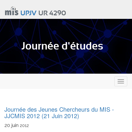
Aller
au
UPJV
UR 4290
contenu
principal
Journée d'études
Toggl
naviga
Journée des Jeunes Chercheurs du MIS -
JJCMIS 2012 (21 Juin 2012)
20
juin
2012