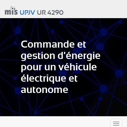
Aller
au
UPJV
UR 4290
contenu
principal
Commande et
gestion d'énergie
pour un véhicule
électrique et
autonome
Toggl