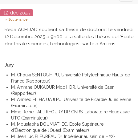
naviga
Date
12
déc
2025
Type
Soutenance
Reda ACHDAD soutient sa thèse de doctorat le vendredi
12 Décembre 2025 à 9h00, à la salle des thèses de l'École
doctorale sciences, technologies, santé à Amiens
Jury
M. Chouki SENTOUH PU, Université Polytechnique Hauts-de-
France (Rapporteur)
M. Amrane OUKAOUR Mdc HDR, Université de Caen
(Rapporteur)
M. Ahmed EL HAJJAJI PU, Université de Picardie Jules Verne
(Examinateur)
Mme Reine TALJ KFOURY DR CNRS, Laboratoire Heudiasyc,
UTC (Examinateur)
M. Moustapha DOUMIATI EC, Ecole Supérieure
d’Électronique de l’Ouest (Examinateur)
M. Jean luc FLEUREAU Dr, Ingénieur au sein de H2X-