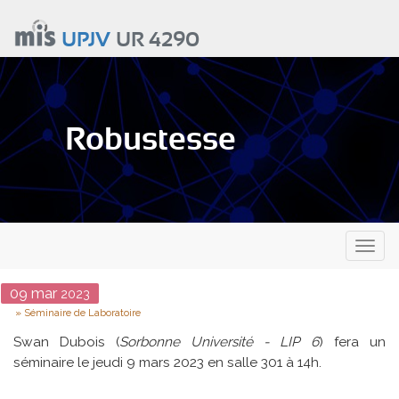
Aller
au
UPJV
UR 4290
contenu
principal
Robustesse
Toggl
naviga
Date
09
mar
2023
Type
Séminaire de Laboratoire
Swan Dubois (
Sorbonne Université - LIP 6
) fera un
séminaire le jeudi 9 mars 2023 en salle 301 à 14h.