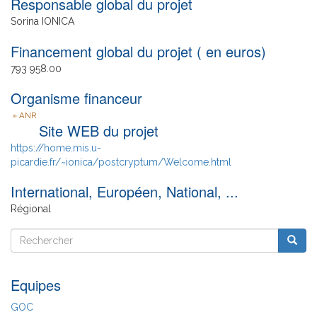
Responsable global du projet
Sorina IONICA
Financement global du projet ( en euros)
793 958.00
Organisme financeur
ANR
Site WEB du projet
https://home.mis.u-
picardie.fr/~ionica/postcryptum/Welcome.html
International, Européen, National, ...
Régional
Rechercher
Reche
Rechercher
Equipes
GOC