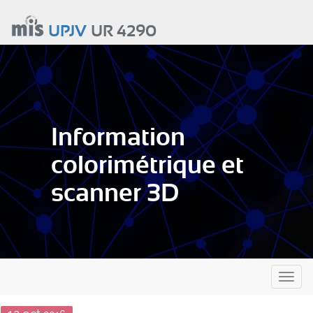
Aller
au
UPJV
UR 4290
contenu
principal
Information
colorimétrique et
scanner 3D
Toggl
naviga