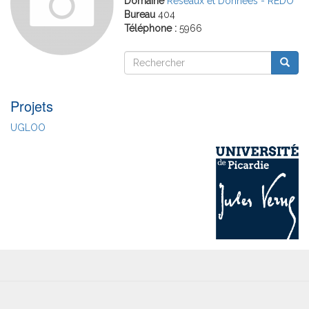
Domaine
Réseaux et Données - REDO
Bureau
404
Téléphone :
5966
Rechercher
Reche
Rechercher
Projets
UGLOO