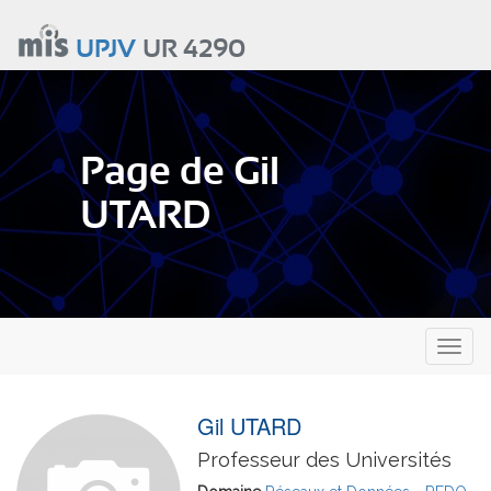
Aller
au
UPJV
UR 4290
contenu
principal
Page de Gil
UTARD
Toggl
naviga
Gil UTARD
Professeur des Universités