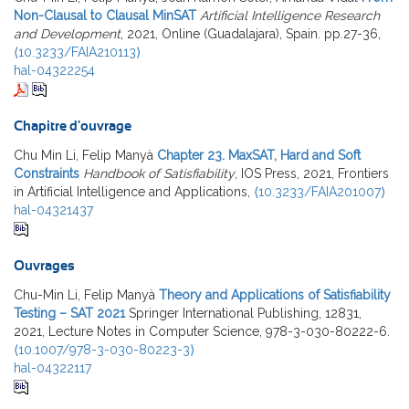
Non-Clausal to Clausal MinSAT
Artificial Intelligence Research
and Development
, 2021, Online (Guadalajara), Spain. pp.27-36,
⟨10.3233/FAIA210113⟩
hal-04322254
Chapitre d'ouvrage
Chu Min Li, Felip Manyà
Chapter 23. MaxSAT, Hard and Soft
Constraints
Handbook of Satisfiability
, IOS Press, 2021, Frontiers
in Artificial Intelligence and Applications,
⟨10.3233/FAIA201007⟩
hal-04321437
Ouvrages
Chu-Min Li, Felip Manyà
Theory and Applications of Satisfiability
Testing – SAT 2021
Springer International Publishing, 12831,
2021, Lecture Notes in Computer Science, 978-3-030-80222-6.
⟨10.1007/978-3-030-80223-3⟩
hal-04322117