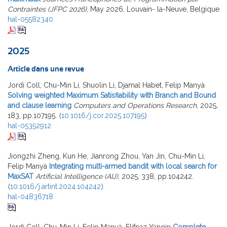
Contraintes (JFPC 2026)
, May 2026, Louvain- la-Neuve, Belgique
hal-05582340
2025
Article dans une revue
Jordi Coll, Chu-Min Li, Shuolin Li, Djamal Habet, Felip Manyà
Solving weighted Maximum Satisfiability with Branch and Bound
and clause learning
Computers and Operations Research
, 2025,
183, pp.107195.
⟨10.1016/j.cor.2025.107195⟩
hal-05352912
Jiongzhi Zheng, Kun He, Jianrong Zhou, Yan Jin, Chu-Min Li,
Felip Manyà
Integrating multi-armed bandit with local search for
MaxSAT
Artificial Intelligence (AIJ)
, 2025, 338, pp.104242.
⟨10.1016/j.artint.2024.104242⟩
hal-04836718
Jordi Coll, Chu-Min Li, Felip Manyà, Elifnaz Yangin
Complete