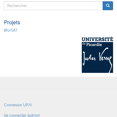
Rechercher
Reche
Rechercher
Projets
BforSAT
User
Connexion UPJV
account
menu
Se connecter (admin)