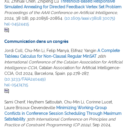
Xu, Zhihuai Chen, Zhipeng Lü
Threshold-Based Responsive
Simulated Annealing for Directed Feedback Vertex Set Problem
Proceedings of the AAAI Conference on Artificial Intelligence
,
2024, 38 (18), pp.20856-20864.
⟨10.1609/aaai.v38i18.30075⟩
hal-04524415
Communication dans un congrès
Jordi Coll, Chu-Min Li, Felip Manyà, Elifnaz Yangin
A Complete
Tableau Calculus for Non-Clausal Regular MinSAT
26th
International Conference of the Catalan Association for Artificial
Intelligence-CCIA
, Catalan Association for Artificial Intelligence-
CCIA, Oct 2024, Barcelona, Spain. pp.278-287,
⟨10.3233/FAIA240449⟩
hal-05474715
Sami Cherif, Heythem Sattoutah, Chu-Min Li, Corinne Lucet,
Laure Brisoux-Devendeville
Minimizing Working-Group
Conflicts in Conference Session Scheduling Through Maximum
Satisfiability
30th International Conference on Principles and
Practice of Constraint Programming (CP 2024)
, Sep 2024,