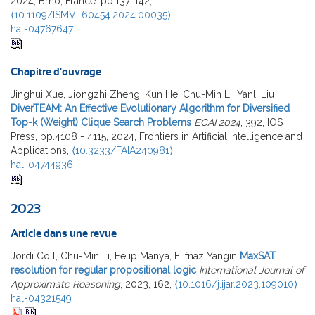
2024, Brno, France. pp.137-142,
⟨10.1109/ISMVL60454.2024.00035⟩
hal-04767647
Chapitre d'ouvrage
Jinghui Xue, Jiongzhi Zheng, Kun He, Chu-Min Li, Yanli Liu
DiverTEAM: An Effective Evolutionary Algorithm for Diversified
Top-k (Weight) Clique Search Problems
ECAI 2024
, 392, IOS
Press, pp.4108 - 4115, 2024, Frontiers in Artificial Intelligence and
Applications,
⟨10.3233/FAIA240981⟩
hal-04744936
2023
Article dans une revue
Jordi Coll, Chu-Min Li, Felip Manyà, Elifnaz Yangin
MaxSAT
resolution for regular propositional logic
International Journal of
Approximate Reasoning
, 2023, 162,
⟨10.1016/j.ijar.2023.109010⟩
hal-04321549