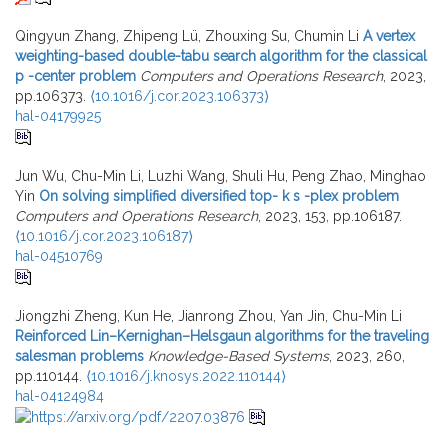
Qingyun Zhang, Zhipeng Lü, Zhouxing Su, Chumin Li
A vertex
weighting-based double-tabu search algorithm for the classical
p -center problem
Computers and Operations Research
, 2023,
pp.106373.
⟨10.1016/j.cor.2023.106373⟩
hal-04179925
Jun Wu, Chu-Min Li, Luzhi Wang, Shuli Hu, Peng Zhao, Minghao
Yin
On solving simplified diversified top- k s -plex problem
Computers and Operations Research
, 2023, 153, pp.106187.
⟨10.1016/j.cor.2023.106187⟩
hal-04510769
Jiongzhi Zheng, Kun He, Jianrong Zhou, Yan Jin, Chu-Min Li
Reinforced Lin–Kernighan–Helsgaun algorithms for the traveling
salesman problems
Knowledge-Based Systems
, 2023, 260,
pp.110144.
⟨10.1016/j.knosys.2022.110144⟩
hal-04124984