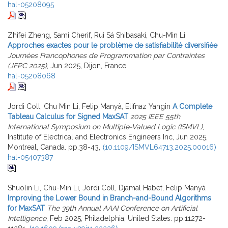
hal-05208095
Zhifei Zheng, Sami Cherif, Rui Sá Shibasaki, Chu-Min Li
Approches exactes pour le problème de satisfiabilité diversifiée
Journées Francophones de Programmation par Contraintes
(JFPC 2025)
, Jun 2025, Dijon, France
hal-05208068
Jordi Coll, Chu Min Li, Felip Manyà, Elifnaz Yangin
A Complete
Tableau Calculus for Signed MaxSAT
2025 IEEE 55th
International Symposium on Multiple-Valued Logic (ISMVL)
,
Institute of Electrical and Electronics Engineers Inc, Jun 2025,
Montreal, Canada. pp.38-43,
⟨10.1109/ISMVL64713.2025.00016⟩
hal-05407387
Shuolin Li, Chu-Min Li, Jordi Coll, Djamal Habet, Felip Manyà
Improving the Lower Bound in Branch-and-Bound Algorithms
for MaxSAT
The 39th Annual AAAI Conference on Artificial
Intelligence
, Feb 2025, Philadelphia, United States. pp.11272-