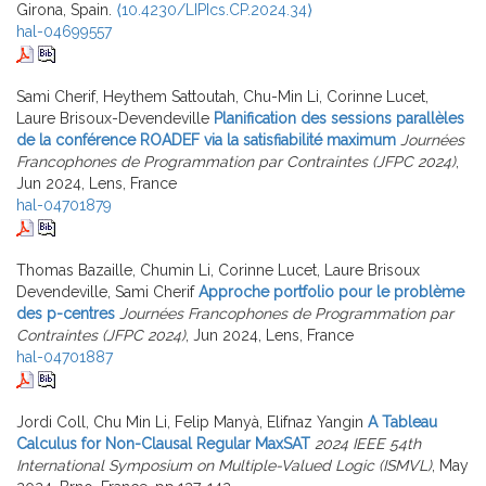
Girona, Spain.
⟨10.4230/LIPIcs.CP.2024.34⟩
hal-04699557
Sami Cherif, Heythem Sattoutah, Chu-Min Li, Corinne Lucet,
Laure Brisoux-Devendeville
Planification des sessions parallèles
de la conférence ROADEF via la satisfiabilité maximum
Journées
Francophones de Programmation par Contraintes (JFPC 2024)
,
Jun 2024, Lens, France
hal-04701879
Thomas Bazaille, Chumin Li, Corinne Lucet, Laure Brisoux
Devendeville, Sami Cherif
Approche portfolio pour le problème
des p-centres
Journées Francophones de Programmation par
Contraintes (JFPC 2024)
, Jun 2024, Lens, France
hal-04701887
Jordi Coll, Chu Min Li, Felip Manyà, Elifnaz Yangin
A Tableau
Calculus for Non-Clausal Regular MaxSAT
2024 IEEE 54th
International Symposium on Multiple-Valued Logic (ISMVL)
, May