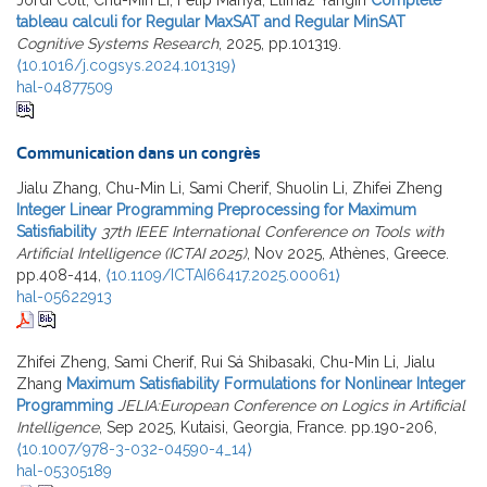
tableau calculi for Regular MaxSAT and Regular MinSAT
Cognitive Systems Research
, 2025, pp.101319.
⟨10.1016/j.cogsys.2024.101319⟩
hal-04877509
Communication dans un congrès
Jialu Zhang, Chu-Min Li, Sami Cherif, Shuolin Li, Zhifei Zheng
Integer Linear Programming Preprocessing for Maximum
Satisfiability
37th IEEE International Conference on Tools with
Artificial Intelligence (ICTAI 2025)
, Nov 2025, Athènes, Greece.
pp.408-414,
⟨10.1109/ICTAI66417.2025.00061⟩
hal-05622913
Zhifei Zheng, Sami Cherif, Rui Sá Shibasaki, Chu-Min Li, Jialu
Zhang
Maximum Satisfiability Formulations for Nonlinear Integer
Programming
JELIA:European Conference on Logics in Artificial
Intelligence
, Sep 2025, Kutaisi, Georgia, France. pp.190-206,
⟨10.1007/978-3-032-04590-4_14⟩
hal-05305189