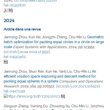
11281,
⟨10.1609/aaai.v39i11.33226⟩
hal-05352830
2024
Article dans une revue
Jianrong Zhou, Kun He, Jiongzhi Zheng, Chu-Min Li
Geometric
batch optimization for packing equal circles in a circle on large
scale
Expert Systems with Applications
, 2024, pp.123952.
⟨10.1016/j.eswa.2024.123952⟩
hal-04543462
Jianrong Zhou, Shuo Ren, Kun He, Yanli Liu, Chu-Min Li
An
efficient solution space exploring and descent method for
packing equal spheres in a sphere
Computers and Operations
Research
, 2024, 164, pp.106522.
⟨10.1016/j.cor.2023.106522⟩
hal-04473319
Qingyun Zhang, Yuming Du, Zhouxing Su, Chu-Min Li, Junzhou