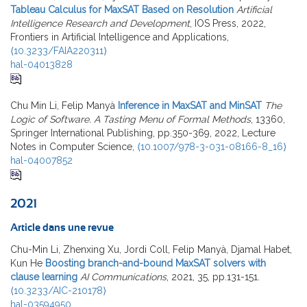
Tableau Calculus for MaxSAT Based on Resolution
Artificial
Intelligence Research and Development
, IOS Press, 2022,
Frontiers in Artificial Intelligence and Applications,
⟨10.3233/FAIA220311⟩
hal-04013828
Chu Min Li, Felip Manyà
Inference in MaxSAT and MinSAT
The
Logic of Software. A Tasting Menu of Formal Methods
, 13360,
Springer International Publishing, pp.350-369, 2022, Lecture
Notes in Computer Science,
⟨10.1007/978-3-031-08166-8_16⟩
hal-04007852
2021
Article dans une revue
Chu-Min Li, Zhenxing Xu, Jordi Coll, Felip Manyà, Djamal Habet,
Kun He
Boosting branch-and-bound MaxSAT solvers with
clause learning
AI Communications
, 2021, 35, pp.131-151.
⟨10.3233/AIC-210178⟩
hal-03594950