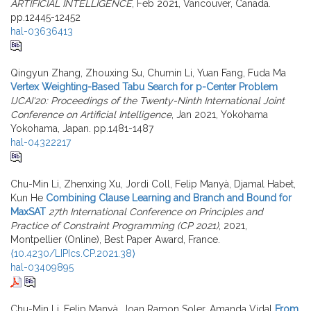
ARTIFICIAL INTELLIGENCE
, Feb 2021, Vancouver, Canada.
pp.12445-12452
hal-03636413
Qingyun Zhang, Zhouxing Su, Chumin Li, Yuan Fang, Fuda Ma
Vertex Weighting-Based Tabu Search for p-Center Problem
IJCAI'20: Proceedings of the Twenty-Ninth International Joint
Conference on Artificial Intelligence
, Jan 2021, Yokohama
Yokohama, Japan. pp.1481-1487
hal-04322217
Chu-Min Li, Zhenxing Xu, Jordi Coll, Felip Manyà, Djamal Habet,
Kun He
Combining Clause Learning and Branch and Bound for
MaxSAT
27th International Conference on Principles and
Practice of Constraint Programming (CP 2021)
, 2021,
Montpellier (Online), Best Paper Award, France.
⟨10.4230/LIPIcs.CP.2021.38⟩
hal-03409895
Chu-Min Li, Felip Manyà, Joan Ramon Soler, Amanda Vidal
From