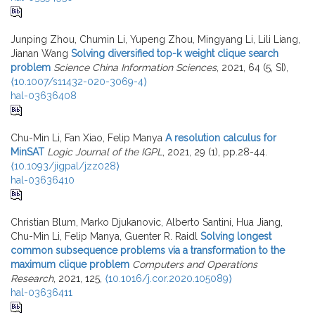
Junping Zhou, Chumin Li, Yupeng Zhou, Mingyang Li, Lili Liang,
Jianan Wang
Solving diversified top-k weight clique search
problem
Science China Information Sciences
, 2021, 64 (5, SI),
⟨10.1007/s11432-020-3069-4⟩
hal-03636408
Chu-Min Li, Fan Xiao, Felip Manya
A resolution calculus for
MinSAT
Logic Journal of the IGPL
, 2021, 29 (1), pp.28-44.
⟨10.1093/jigpal/jzz028⟩
hal-03636410
Christian Blum, Marko Djukanovic, Alberto Santini, Hua Jiang,
Chu-Min Li, Felip Manya, Guenter R. Raidl
Solving longest
common subsequence problems via a transformation to the
maximum clique problem
Computers and Operations
Research
, 2021, 125,
⟨10.1016/j.cor.2020.105089⟩
hal-03636411