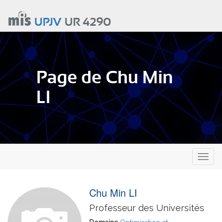
Aller
au
UPJV
UR 4290
contenu
principal
Page de Chu Min
LI
Toggl
naviga
Chu Min LI
Professeur des Universités