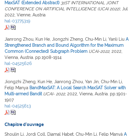
MaxSAT (Extended Abstract)
31ST INTERNATIONAL JOINT
CONFERENCE ON ARTIFICIAL INTELLIGENCE (IJCAI 2022)
, Jul
2022, Vienne, Austria
hal-03775319
Jianrong Zhou, Kun He, Jiongzhi Zheng, Chu-Min Li, Yanli Liu
A
Strengthened Branch and Bound Algorithm for the Maximum
Common (Connected) Subgraph Problem
IJCAI-2022
, 2022,
Vienna, Austria. pp.1908-1914
hal-04525626
Jiongzhi Zheng, Kun He, Jianrong Zhou, Yan Jin, Chu-Min Li,
Felip Manya
BandMaxSAT: A Local Search MaxSAT Solver with
Multi-armed Bandit
IJCAI- 2022
, 2022, Vienna, Austria. pp.1901-
1907
hal-04525613
Chapitre d'ouvrage
Shoulin Li, Jordi Coll, Djamal Habet, Chu-Min Li, Felip Manyà
A