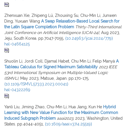
Zhenxuan Xie, Zhipeng Lü, Zhouxing Su, Chu-Min Li, Junwen
Ding, Yuxuan Wang
A Swap Relaxation-Based Local Search for
the Latin Square Completion Problem
Thirty-Third International
Joint Conference on Artificial Intelligence {IJCAI-24}
, Aug 2023,
Jeju, South Korea. pp.7047-7055,
⟨10.24963/ijcai.2024/779⟩
hal-04664125
Shuolin Li, Jordi Coll, Djamal Habet, Chu Min Li, Felip Manyà
A
Tableau Calculus for Signed Maximum Satisfiability
2023 IEEE
53rd International Symposium on Multiple-Valued Logic
(ISMVL)
, May 2023, Matsue, Japan. pp.170-175,
⟨10.1109/ISMVL57333.2023.00041⟩
hal-04322269
Yanli Liu, Jiming Zhao, Chu-Min Li, Hua Jiang, Kun He
Hybrid
Learning with New Value Function for the Maximum Common
Induced Subgraph Problem
aaai2023
, 2023, Washington, United
States. pp.4044-4051,
⟨10.1609/aaai.v37i4.25519⟩