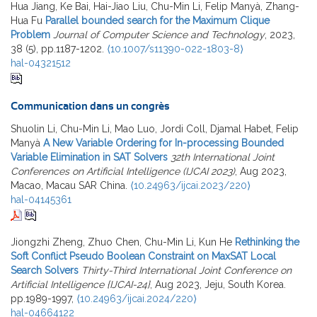
Hua Jiang, Ke Bai, Hai-Jiao Liu, Chu-Min Li, Felip Manyà, Zhang-
Hua Fu
Parallel bounded search for the Maximum Clique
Problem
Journal of Computer Science and Technology
, 2023,
38 (5), pp.1187-1202.
⟨10.1007/s11390-022-1803-8⟩
hal-04321512
Communication dans un congrès
Shuolin Li, Chu-Min Li, Mao Luo, Jordi Coll, Djamal Habet, Felip
Manyà
A New Variable Ordering for In-processing Bounded
Variable Elimination in SAT Solvers
32th International Joint
Conferences on Artificial Intelligence (IJCAI 2023)
, Aug 2023,
Macao, Macau SAR China.
⟨10.24963/ijcai.2023/220⟩
hal-04145361
Jiongzhi Zheng, Zhuo Chen, Chu-Min Li, Kun He
Rethinking the
Soft Conflict Pseudo Boolean Constraint on MaxSAT Local
Search Solvers
Thirty-Third International Joint Conference on
Artificial Intelligence {IJCAI-24}
, Aug 2023, Jeju, South Korea.
pp.1989-1997,
⟨10.24963/ijcai.2024/220⟩
hal-04664122