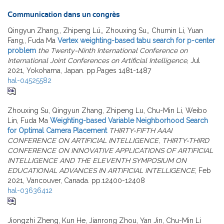
Communication dans un congrès
Qingyun Zhang,, Zhipeng Lü,, Zhouxing Su,, Chumin Li, Yuan
Fang,, Fuda Ma
Vertex weighting-based tabu search for p-center
problem
the Twenty-Ninth International Conference on
International Joint Conferences on Artificial Intelligence
, Jul
2021, Yokohama, Japan. pp.Pages 1481-1487
hal-04525582
Zhouxing Su, Qingyun Zhang, Zhipeng Lu, Chu-Min Li, Weibo
Lin, Fuda Ma
Weighting-based Variable Neighborhood Search
for Optimal Camera Placement
THIRTY-FIFTH AAAI
CONFERENCE ON ARTIFICIAL INTELLIGENCE, THIRTY-THIRD
CONFERENCE ON INNOVATIVE APPLICATIONS OF ARTIFICIAL
INTELLIGENCE AND THE ELEVENTH SYMPOSIUM ON
EDUCATIONAL ADVANCES IN ARTIFICIAL INTELLIGENCE
, Feb
2021, Vancouver, Canada. pp.12400-12408
hal-03636412
Jiongzhi Zheng, Kun He, Jianrong Zhou, Yan Jin, Chu-Min Li