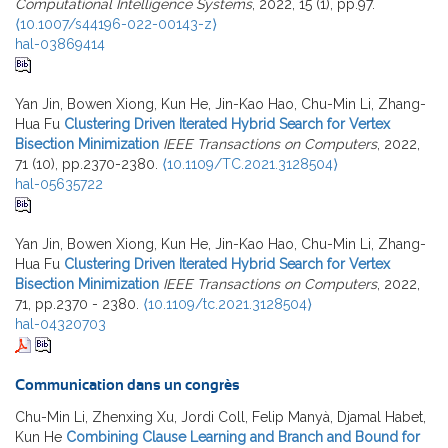
Computational Intelligence Systems
, 2022, 15 (1), pp.97.
⟨10.1007/s44196-022-00143-z⟩
hal-03869414
Yan Jin, Bowen Xiong, Kun He, Jin-Kao Hao, Chu-Min Li, Zhang-
Hua Fu
Clustering Driven Iterated Hybrid Search for Vertex
Bisection Minimization
IEEE Transactions on Computers
, 2022,
71 (10), pp.2370-2380.
⟨10.1109/TC.2021.3128504⟩
hal-05635722
Yan Jin, Bowen Xiong, Kun He, Jin-Kao Hao, Chu-Min Li, Zhang-
Hua Fu
Clustering Driven Iterated Hybrid Search for Vertex
Bisection Minimization
IEEE Transactions on Computers
, 2022,
71, pp.2370 - 2380.
⟨10.1109/tc.2021.3128504⟩
hal-04320703
Communication dans un congrès
Chu-Min Li, Zhenxing Xu, Jordi Coll, Felip Manyà, Djamal Habet,
Kun He
Combining Clause Learning and Branch and Bound for