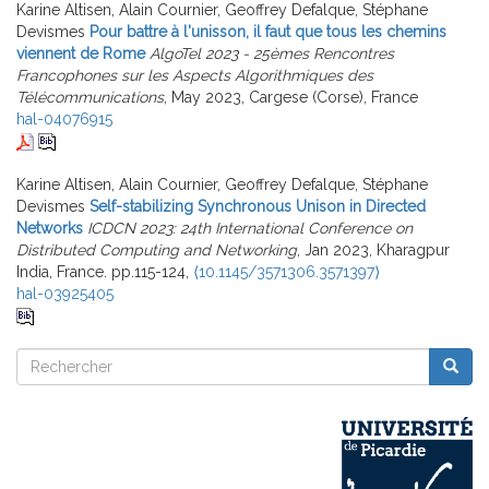
Karine Altisen, Alain Cournier, Geoffrey Defalque, Stéphane
Devismes
Pour battre à l'unisson, il faut que tous les chemins
viennent de Rome
AlgoTel 2023 - 25èmes Rencontres
Francophones sur les Aspects Algorithmiques des
Télécommunications
, May 2023, Cargese (Corse), France
hal-04076915
Karine Altisen, Alain Cournier, Geoffrey Defalque, Stéphane
Devismes
Self-stabilizing Synchronous Unison in Directed
Networks
ICDCN 2023: 24th International Conference on
Distributed Computing and Networking
, Jan 2023, Kharagpur
India, France. pp.115-124,
⟨10.1145/3571306.3571397⟩
hal-03925405
Rechercher
Reche
Rechercher