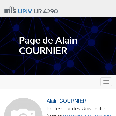
Aller
au
UPJV
UR 4290
contenu
principal
Page de Alain
COURNIER
Toggl
naviga
Alain COURNIER
Professeur des Universités