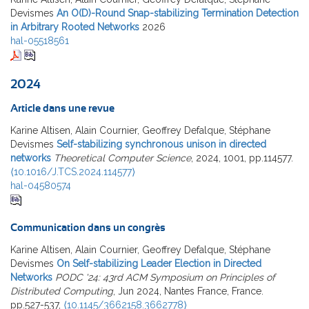
Devismes
An O(D)-Round Snap-stabilizing Termination Detection
in Arbitrary Rooted Networks
2026
hal-05518561
2024
Article dans une revue
Karine Altisen, Alain Cournier, Geoffrey Defalque, Stéphane
Devismes
Self-stabilizing synchronous unison in directed
networks
Theoretical Computer Science
, 2024, 1001, pp.114577.
⟨10.1016/J.TCS.2024.114577⟩
hal-04580574
Communication dans un congrès
Karine Altisen, Alain Cournier, Geoffrey Defalque, Stéphane
Devismes
On Self-stabilizing Leader Election in Directed
Networks
PODC '24: 43rd ACM Symposium on Principles of
Distributed Computing
, Jun 2024, Nantes France, France.
pp.527-537,
⟨10.1145/3662158.3662778⟩