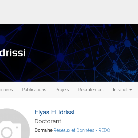
drissi
naires
Publications
Projets
Recrutement
Intranet
Elyas El Idrissi
Doctorant
Domaine
Réseaux et Données - REDO