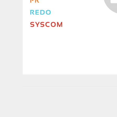
User
account
menu