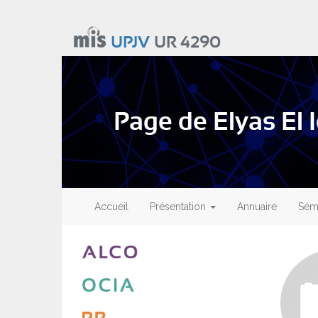
Aller
au
UPJV
UR 4290
contenu
principal
Page de Elyas El I
Main
navigation
Accueil
Présentation
Annuaire
Sémi