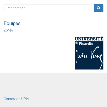
de
Rechercher
Reche
fin
Rechercher
Equipes
SDMA
User
Connexion UPJV
account
menu