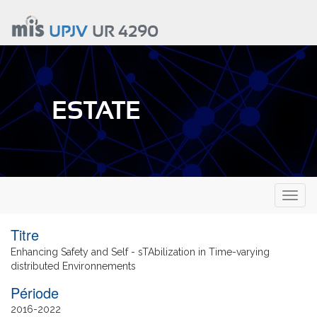
Aller
au
UPJV
UR 4290
contenu
principal
ESTATE
Toggl
naviga
Titre
Enhancing Safety and Self - sTAbilization in Time-varying
distributed Environnements
Date
2016
2022