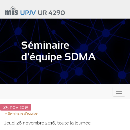
Aller
au
UPJV
UR 4290
contenu
principal
Séminaire
d'équipe SDMA
Toggl
naviga
Date
25
nov
2015
Type
Séminaire d'équipe
Jeudi 26 novembre 2016, toute la journée.