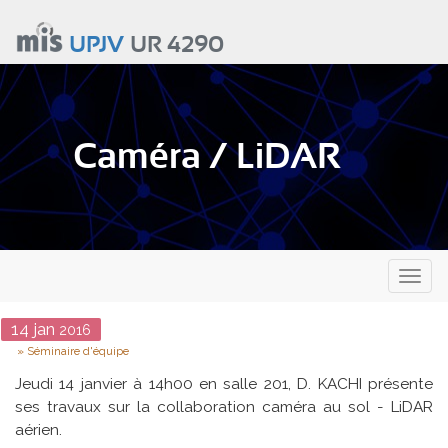
Aller
au
UPJV
UR 4290
contenu
principal
Caméra / LiDAR
Toggl
naviga
Date
14
jan
2016
Type
Séminaire d'équipe
Jeudi 14 janvier à 14h00 en salle 201, D. KACHI présente
ses travaux sur la collaboration caméra au sol - LiDAR
aérien.