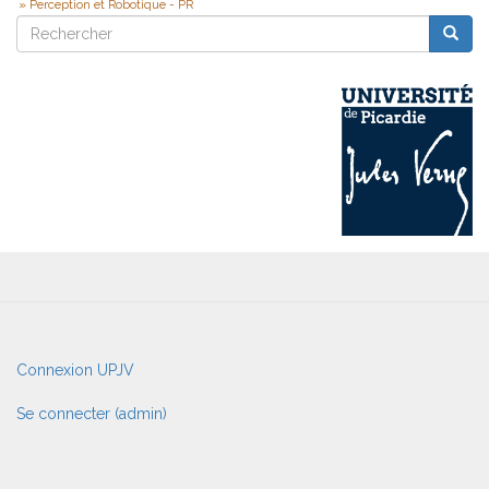
Perception et Robotique - PR
Rechercher
Reche
Rechercher
User
Connexion UPJV
account
menu
Se connecter (admin)