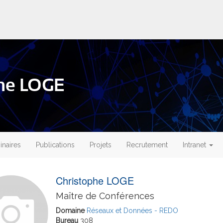
phe LOGE
naires
Publications
Projets
Recrutement
Intranet
Christophe LOGE
Maître de Conférences
Domaine
Réseaux et Données - REDO
Bureau
308