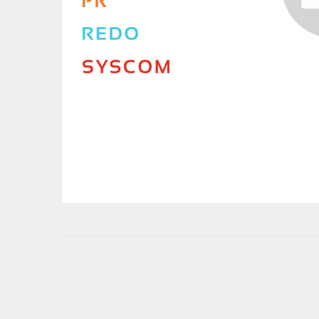
User
account
menu