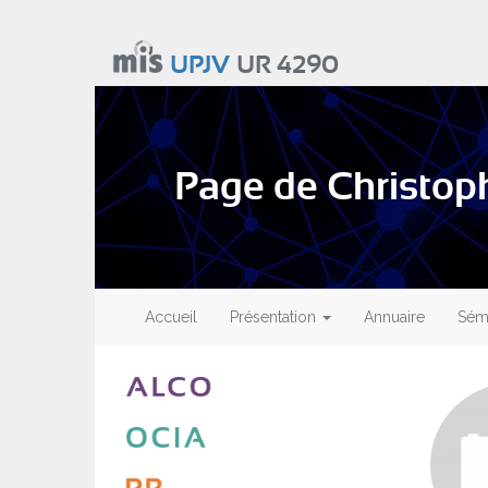
Aller
au
UPJV
UR 4290
contenu
principal
Page de Christo
Main
navigation
Accueil
Présentation
Annuaire
Sémi