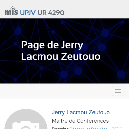
Aller
au
UPJV
UR 4290
contenu
principal
Page de Jerry
Lacmou Zeutouo
Toggl
naviga
Jerry Lacmou Zeutouo
Maître de Conférences