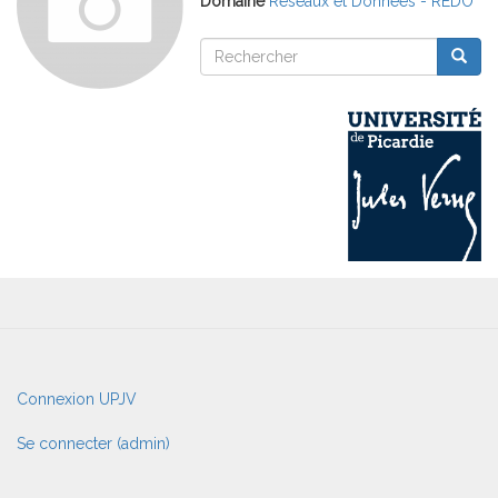
Domaine
Réseaux et Données - REDO
Rechercher
Reche
Rechercher
User
Connexion UPJV
account
menu
Se connecter (admin)