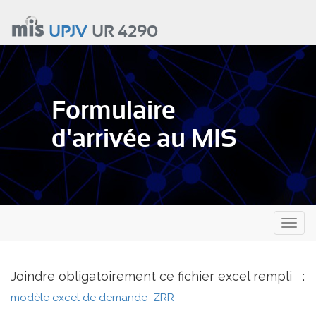
Aller
au
UPJV
UR 4290
contenu
principal
Formulaire
d'arrivée au MIS
Toggl
naviga
Joindre obligatoirement ce fichier excel rempli :
modèle excel de demande ZRR