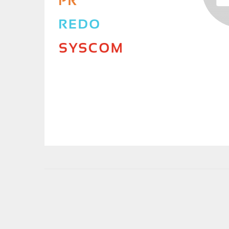
User
account
menu