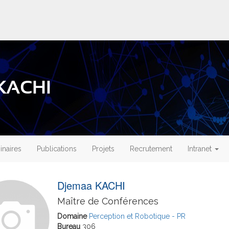
 KACHI
naires
Publications
Projets
Recrutement
Intranet
Djemaa KACHI
Maître de Conférences
Domaine
Perception et Robotique - PR
Bureau
306