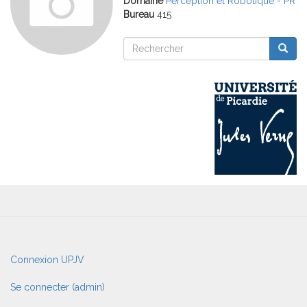
Domaine
Perception et Robotique - PR
Bureau
415
Rechercher
Reche
Rechercher
User
Connexion UPJV
account
menu
Se connecter (admin)