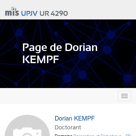
Aller
au
UPJV
UR 4290
contenu
principal
Page de Dorian
KEMPF
Toggl
naviga
Dorian KEMPF
Doctorant