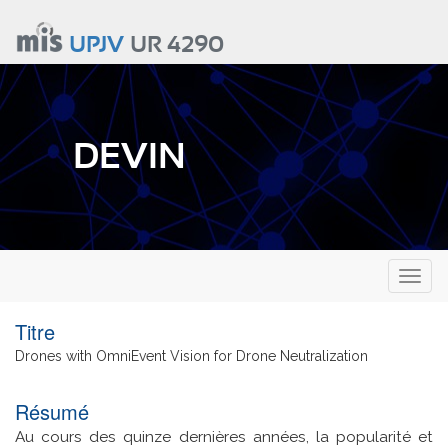
Aller
au
UPJV
UR 4290
contenu
principal
DEVIN
Toggl
naviga
Titre
Drones with OmniEvent Vision for Drone Neutralization
Résumé
Au cours des quinze dernières années, la popularité et