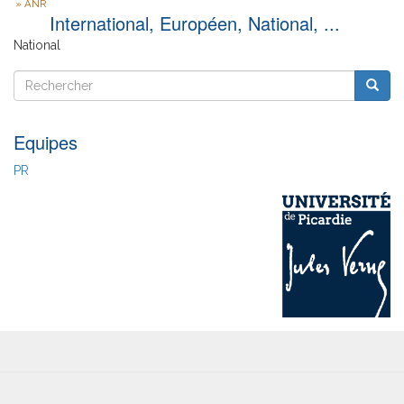
ANR
International, Européen, National, ...
National
Rechercher
Reche
Rechercher
Equipes
PR