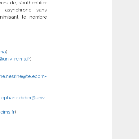
urs de, s’authentifier
 asynchrone sans
inimisant le nombre
.ma
)
@univ-reims.fr
)
he.nesrine@telecom-
tephane.didier@univ-
eims.fr
)