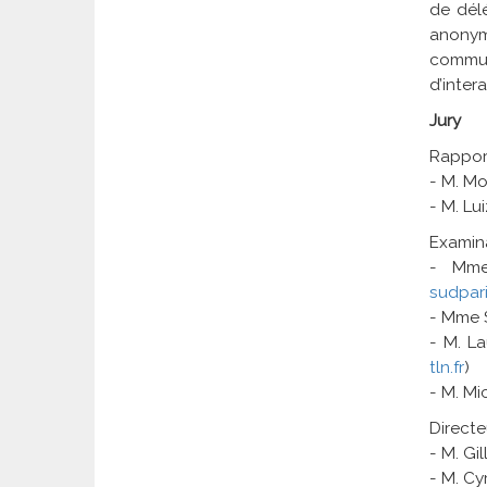
de délé
anony
commun
d’inter
Jury
Rapport
- M. Mo
- M. Lu
Examina
- Mme
sudpari
- Mme S
- M. La
tln.fr
)
- M. Mi
Directe
- M. Gi
- M. C