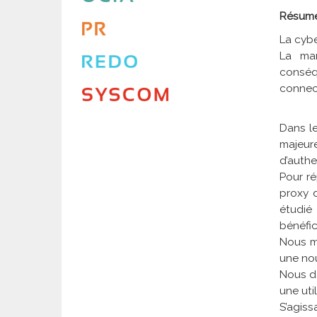
Résum
La cybe
La man
conséq
connec
Dans l
majeu
d’authe
Pour ré
proxy 
étudié
bénéfic
Nous mo
une nou
Nous dé
une uti
S’agiss