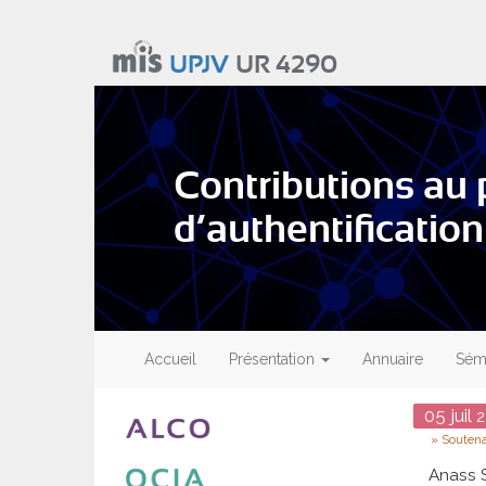
Aller
au
UPJV
UR 4290
contenu
principal
Contributions au 
d’authentification
Main
navigation
Accueil
Présentation
Annuaire
Sémi
Date
05
juil
2
Type
Souten
Anass S