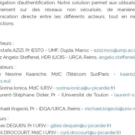
gation d’authentification. Notre solution permet aux utilisate
mement sur des réseaux non sécurisés, de manière
ication directe entre les différents acteurs, tout en m
actions.
eurs :
stafa AZIZI, Pr (ESTO - UMF, Oujda, Maroc -
azizi.mos@ump.ac
iz Angelo Steffenel, HDR (LICIIS - URCA, Reims,
angelo.steffenel
teurs :
 Nesrine Kaaniche, MdC (Télécom SudParis -
kaanic
s.eu
)
orina Ionica, MdC (UPJV -
sorina.ionica@u-picardie.fr
)
urent-Stéphane Didier, Pr - (Université de Toulon -
laurent-s
chaël Krajecki, Pr - (DGA/URCA, Reims -
michael.krajecki@univ-r
urs :
lles DEQUEN, Pr ( UPJV -
gilles.dequen@u-picardie.fr
)
yril DROCOURT, MdC ( UPJV -
cyril.drocourt@u-picardie.fr
)