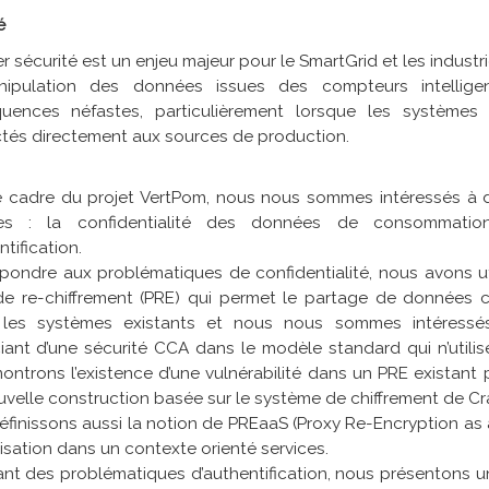
é
r sécurité est un enjeu majeur pour le SmartGrid et les industr
ipulation des données issues des compteurs intellige
uences néfastes, particulièrement lorsque les système
tés directement aux sources de production.
e cadre du projet VertPom, nous nous sommes intéressés à 
res : la confidentialité des données de consommatio
ntification.
pondre aux problématiques de confidentialité, nous avons ut
de re-chiffrement (PRE) qui permet le partage de données c
 les systèmes existants et nous nous sommes intéressé
iant d’une sécurité CCA dans le modèle standard qui n’utili
ntrons l’existence d’une vulnérabilité dans un PRE existant
velle construction basée sur le système de chiffrement de C
finissons aussi la notion de PREaaS (Proxy Re-Encryption as 
lisation dans un contexte orienté services.
ant des problématiques d’authentification, nous présentons 