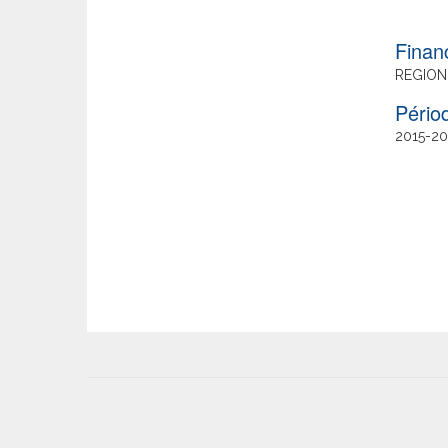
Finan
REGION
Date
2015
20
de
fin
User
account