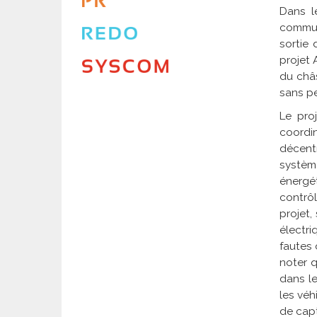
Dans l
commun
sortie 
projet 
du châs
sans pe
Le pro
coordi
décent
systèm
énergét
contrô
projet,
électr
fautes 
noter 
dans le
les véh
de capt