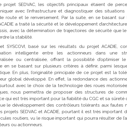
e projet SEDVAC, les objectifs principaux étaient de percev
iquer avec l’infrastructure et diagnostiquer des situation
de route et le renversement. Par la suite, en se basant sur
ACADIE a traité la sécurité et le développement d’architectur
sis, avec la détermination de trajectoires de sécurité que le
rdre la stabilité.
jet SYSCOVI, basé sur les résultats du projet ACADIE, co
nation intelligente entre les actionneurs dans une stru
ralisée ou centralisée, offrant la possibilité d’optimiser 
e en se basant sur plusieurs critères à définir, parmi lesq
ique. En plus, l’originalité principale de ce projet est la to
leur global développé. En effet, la redondance des actionn
 surtout avec le choix de la technologie des roues motorisé
iques, nous permettra de proposer des structures de com
ce qui est très important pour la fiabilité du CGC et sa sûret
que le développement des contrôleurs tolérants aux fautes n
s projets SEDVAC et ACADIE, pourtant il est très important 
icules routiers, vu le risque important qui pourra résulter de l’
eurs ou actionneurs.