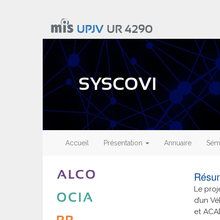
Aller
au
UPJV
UR 4290
contenu
principal
SYSCOVI
Main
navigation
Accueil
Présentation
Annuaire
Sémi
Résu
Le pro
d’un Vé
et ACAD