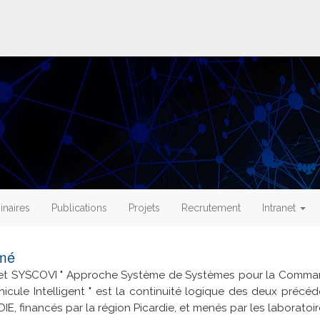
naires
Publications
Projets
Recrutement
Intranet
mé
jet SYSCOVI "
Approche Système de Systèmes pour la Comma
hicule Intelligent
" est la continuité logique des deux précé
IE, financés par la région Picardie, et menés par les laboratoi