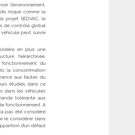
oir l’environnement,
s de risque comme la
 le projet SEDVAC, le
es de contrôle global
 véhicule peut suivre
nsidère en plus une
cture hiérarchisée,
le fonctionnement du
uels la consommation
lérance aux fautes du
eurs étudiés dans ce
es dans les véhicules
mande tolérante aux
é de fonctionnement. A
’a pas été considéré
de le considérer dans
apparition d’un défaut